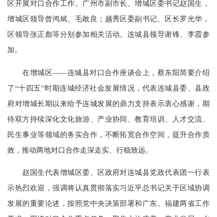
区开展对口合作工作。广州市副市长、增城区委书记赵国生，
增城区领导曾鸿斌、毛敢良；越秀区委副书记、区长罗光华，
区领导张正彪等分别参加相关活动。连城县领导谢锋、李霞参
加。
在增城区——连城县对口合作座谈会上，蔡东阳简要介绍
了“十四五”时期连城经济社会发展情况，代表连城县委、县政
府对增城长期以来给予连城发展的鼎力支持表示衷心感谢，期
待双方持续深化文化旅游、产业协同、教育培训、人才交流、
民生事业等领域的务实合作，不断拓宽合作空间，提升合作质
效，推动两地对口合作走深走实、行稳致远。
赵国生代表增城区委、区政府对连城县党政代表团一行表
示热烈欢迎，强调将认真贯彻落实习近平总书记关于区域协调
发展的重要论述，按照党中央决策部署和广东、福建两省工作