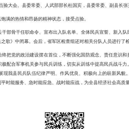
合点验大会。县委常委、人武部部长杜国宾，县委常委、副县长
饱满的热情和昂扬的精神状态，接受点验。
部骨干任职命令、宣布出入队名单、全体民兵宣誓、新入队民兵
兵之歌》中闭幕。会后，省军区检查组还对相关分队人员进行了
终把党的政治建设摆在首位，不断强化国防观念、责任意识和担
积极配合军事机关参与民兵训练，切实从训练中提高民兵战斗力
展现我县民兵队伍纪律严明、作风优良、积极向上的崭新风貌
到平时能服务、急时能应急、战时能应战，为全县经济社会高质