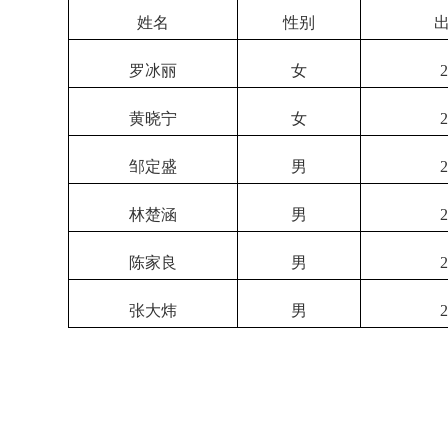
姓名
性别
罗冰丽
女
2
黄晓宁
女
2
邹定盛
男
2
林楚涵
男
2
陈家良
男
2
张大炜
男
2