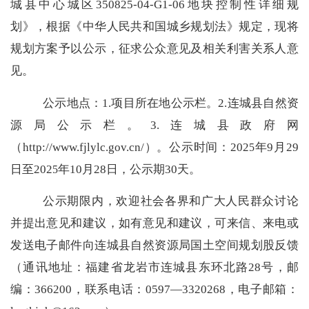
城县中心城区
350825-04-G1-06
地块控制性详细规
划
》，根据《中华人民共和国城乡规划法》规定，现将
规划方案予以公示，征求公众意见及相关利害关系人意
见。
公示地点：
1.
项目所在地公示栏。
2.
连城县自然资
源局公示栏。
3.
连城县政府网
（
http://www.fjlylc.gov.cn/
）。公示时间：
202
年
9
月
29
5
日至
202
年
10
月
28
日，公示期
30
天。
5
公示期限内，欢迎社会各界和广大人民群众讨论
并提出意见和建议，如有意见和建议，可来信、来电或
发送电子邮件向连城县自然资源局
国土空间规划股
反馈
（通讯地址：福建省龙岩市连城县东环北路
28
号，邮
编：
366200
，联系电话：
0597—3320268
，电子邮箱：