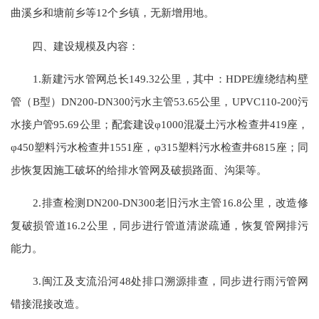
曲溪乡和塘前乡等12个乡镇，无新增用地。
四、建设规模及内容：
1.新建污水管网总长149.32公里，其中：HDPE缠绕结构壁
管（B型）DN200-DN300污水主管53.65公里，UPVC110-200污
水接户管95.69公里；配套建设φ1000混凝土污水检查井419座，
φ450塑料污水检查井1551座，φ315塑料污水检查井6815座；同
步恢复因施工破坏的给排水管网及破损路面、沟渠等。
2.排查检测DN200-DN300老旧污水主管16.8公里，改造修
复破损管道16.2公里，同步进行管道清淤疏通，恢复管网排污
能力。
3.闽江及支流沿河48处排口溯源排查，同步进行雨污管网
错接混接改造。