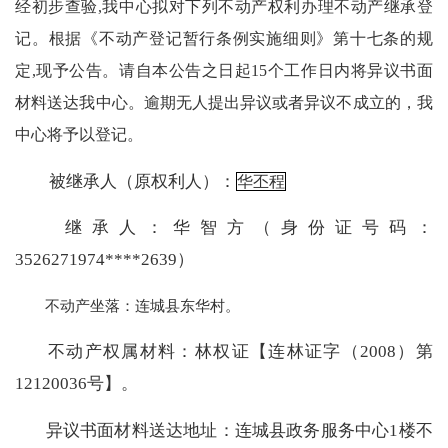
经初步查验,我中心拟对下列不动产权利办理不动产继承登
记。根据《不动产登记暂行条例实施细则》第十七条的规
定,现予公告。
请自本公告之日起
15个工作
日内将异议书面
材料送达我中心。逾期无人提出异议或者异议不成立的，我
中心将予以登记。
被继承人（原权利人）：
华丕程
继承人：华智方（身份证号码：
3526271974****2639）
不动产坐落：连城县东华村。
不动产权属材料：林权证
【连林证字（2008）第
12120036号】。
异议书面材料送达地址：
连城县政务服务中心1楼不