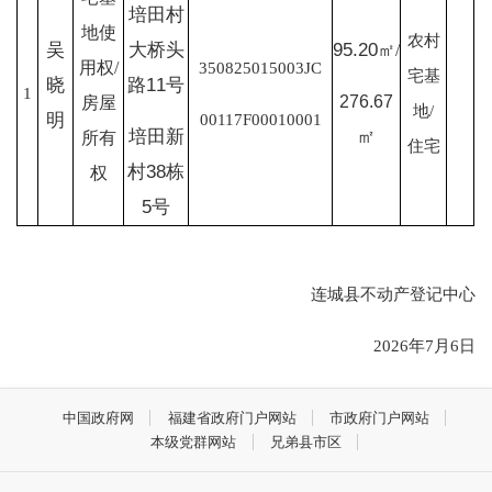
培田村
地使
农村
吴
大桥头
95.20
㎡/
用权/
350825015003JC
宅基
晓
路11号
1
276.67
房屋
地/
00117F00010001
明
培田新
㎡
所有
住宅
村38栋
权
5号
连城县不动产登记中心
2026年7月6日
中国政府网
福建省政府门户网站
市政府门户网站
本级党群网站
兄弟县市区