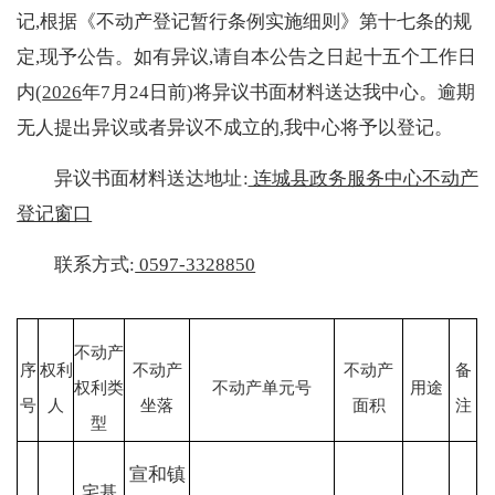
记,根据《不动产登记暂行条例实施细则》第十七条的规
定,现予公告。如有异议,请自本公告之日起十五个工作日
内(
2026
年7月24日前)将异议书面材料送达我中心。逾期
无人提出异议或者异议不成立的,我中心将予以登记。
异议书面材料送达地址:
连城县政务服务中心不动产
登记窗口
联系方式:
0597-3328850
不动产
序
权利
不动产
不动产
备
权利类
不动产单元号
用途
号
人
坐落
面积
注
型
宣和镇
宅基