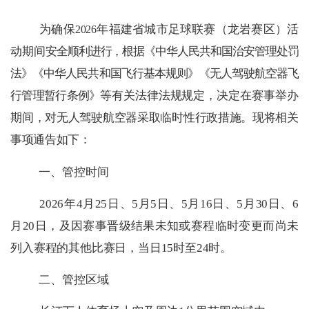
为确保
年福建省城市足球联赛（龙岩赛区）活
2026
动期间
安全顺利进行，根据《中华人民共和国治安管理处罚
法》
《中华人
民共和国飞行基本规则》《无人驾驶航空器飞
行管理暂行
条例》等
有关法律法规规定，决定在赛事举办
期间，对无人驾驶航空器采取临时性行政措施。现将相关
事项通告如下：
一、管控时间
2026
年
4
月
25
日、
5
月
5
日、
5
月
16
日、
5
月
30
日、
6
月
20
日，及因赛事晋级结果未知或赛程临时变更而尚未
列入赛程的其他比赛日，当日
15
时至
24
时。
二、管控区域