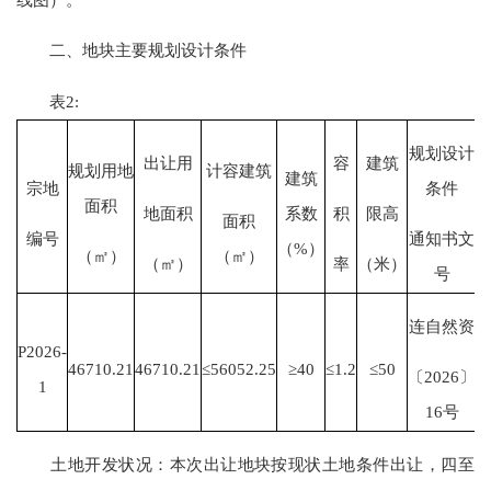
二、地块主要规划设计条件
表2:
规划设计
出让用
容
建筑
规划用地
计容建筑
建筑
宗地
条件
面积
系数
地面积
积
限高
面积
编号
通知书文
（%）
（㎡）
（㎡）
（㎡）
率
（米）
号
连自然资
P2026-
46710.21
46710.21
≤56052.25
≥40
≤1.2
≤50
〔2026〕
1
16号
土地开发状况：本次出让地块按现状土地条件出让，四至