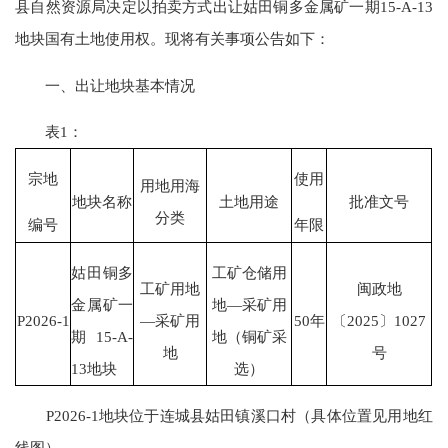
县自然资源局决定以拍卖方式出让姑田铜多金属矿一期15-A-13
地块国有土地使用权。现将有关事项公告如下：
一、出让地块基本情况
表1：
宗地
使用
用地用海
地块名称
土地用途
批准文号
分类
编号
年限
姑田铜多
工矿仓储用
工矿用地
闽政地
金属矿一
地—采矿用
P2026-1
—采矿用
50年
〔2025〕1027
期15-A-
地（铜矿采
地
号
13地块
选）
P2026-1地块位于连城县姑田镇溪口村（具体位置见用地红
线图）。