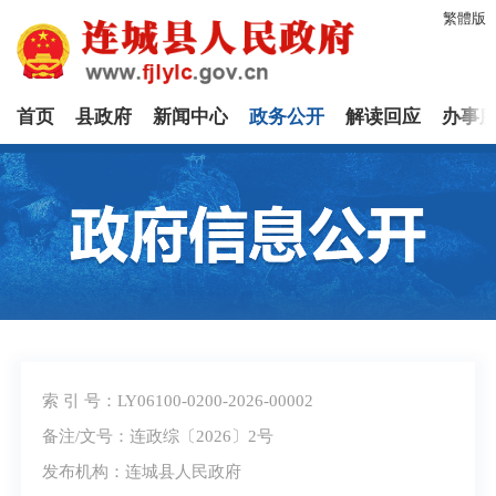
繁體版
首页
县政府
新闻中心
政务公开
解读回应
办事
索 引 号：LY06100-0200-2026-00002
备注/文号：连政综〔2026〕2号
发布机构：连城县人民政府