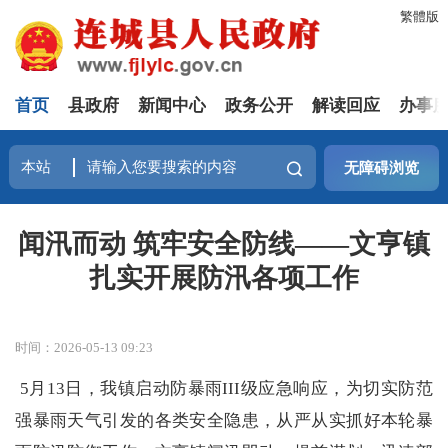
繁體版
首页
县政府
新闻中心
政务公开
解读回应
办事
无障碍浏览
闻汛而动 筑牢安全防线——文亨镇
扎实开展防汛各项工作
时间：2026-05-13 09:23
5月13日，我镇启动防暴雨III级应急响应，为切实防范
强暴雨天气引发的各类安全隐患，从严从实抓好本轮暴