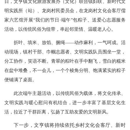
日，文亨镇文化旅游发展办（文化）联合镇妇联、新时代文
明实践所（站）、龙岗村民委员会，在龙岗村文化会客厅儒
家六艺馆开展“我们的节日·端午”包粽子、送爱心志愿服务
活动，以传统民俗为纽带，串起邻里情、温暖老人心。
折叶、填米、放馅、捆绳——动作麻利，一气呵成。活
动现场，镇村干部、巾帼志愿者、文明实践队员围坐一堂，
分工协作，笑语不断。青翠的粽叶在手中翻飞，雪白的糯米
在盆中堆叠，不一会儿，一个个棱角分明、饱满紧实的粽子
便铺满了桌面。
此次端午主题活动，以传统民俗为载体，将文化传承、
文明实践与暖心慰问有机结合，进一步丰富了基层文化生
活，拉近了干群距离，弘扬了互助友爱的文明新风。
下一步，文亨镇将持续依托乡村文化会客厅、新时