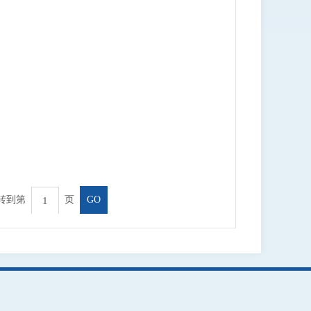
转到第
页
GO