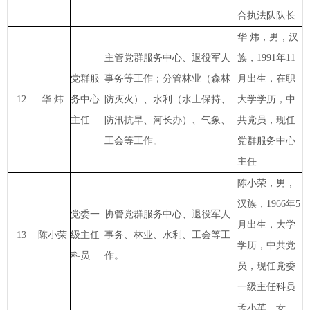
合执法队队长
华
炜，男，汉
主管党群服务中心、退役军人
族，1991年11
党群服
事务等工作；分管林业（森林
月出生，在职
12
华 炜
务中心
防灭火）、水利（水土保持、
大学学历，中
主任
防汛抗旱、河长办）、气象、
共党员，现任
工会等工作。
党群服务中心
主任
陈小荣，男，
汉族，1966年5
党委一
协管党群服务中心、退役军人
月出生，大学
13
陈小荣
级主任
事务、林业、水利、工会等工
学历，中共党
科员
作。
员，现任党委
一级主任科员
孟小英，女，