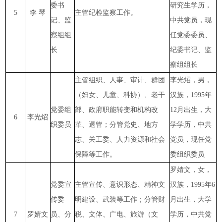
委书
研究生学历，
5
李 琴
主管纪检监察工作。
记、监
中共党员，现
察组组
任党委委员、
长
纪委书记、监
察组组长
主管组织、人事、审计、群团
李光炤，男，
（妇女、儿童、科协）、老干
汉族，1995年
党委组
部、政府职能转变和机构改
12月出生，大
6
李光炤
织委员
革、退管；分管党史、地方
学学历，中共
志、关工委、人力资源和社会
党员，现任党
保障等工作。
委组织委员
罗婧文，女，
党委宣
主管宣传、意识形态、精神文
汉族，1995年6
传委
明建设、武装等工作；分管财
月出生，大学
7
罗婧文
员、分
税、文体、广电、旅游（文
学历，中共党