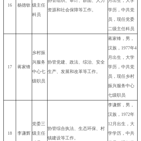
协管组织、审计、群团、人力
月出生，大学
16
杨德钦
级主任
资源和社会保障等工作。
学历，中共党
科员
员，现任党委
二级主任科员
蒋家锋，男，
汉族，1977年4
乡村振
月出生，大学
兴服务
协管党建、政法、综治、安全
17
蒋家锋
学历，中共党
中心七
生产、发展和改革等工作。
员，现任乡村
级职员
振兴服务中心
七级职员
李谦辉，男，
汉族，1972年
党委三
12月出生，大
协管综合执法、生态环保、村
18
李谦辉
级主任
学学历，中共
镇建设等工作。