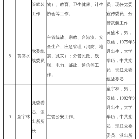
管武装
物）、教育、卫生健康、计生
员，现任党委
工作
协会等工作。
宣传委员、分
管武装工作
黄盛水，男，
主管统战、宗教、台港澳、安
汉族，1975年5
全生产、应急管理（消防、地
党委统
月出生，大学
8
黄盛水
震、减灾）；分管民政、残
战委员
学历，中共党
联、电力、邮政、通信等工
员，现任党委
作。
统战委员
童宇林，男，
汉族，1982年9
党委委
月出生，大学
员、派
9
童宇林
主管公安工作。
学历，中共党
出所所
员，现任党委
长
委员、派出所