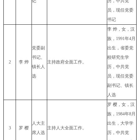
记
历，中共党
员，现任党委
书记
李
烨，女，汉
族，1991年4月
党委副
出生，省委党
书记、
校研究生学
2
李 烨
主持政府全面工作。
镇长人
历，中共党
选
员，现任党委
副书记、镇长
人选
罗
樱，女，汉
族，1984年8月
人大主
出生，大学学
3
罗
樱
主持人大全面工作。
席人选
历，中共党