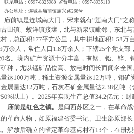
系电话：0597-8325988 监督电话：0597-8935110
公地址：连城县庙前镇庙兴路268号
庙前镇是连城南大门，宋末就有
“莲南大门”之
的古田镇、蛟洋镇接壤，北与新泉镇毗邻，东北与
政村，
总面积
177
平方公里，其中耕地面积
1.58
万
9
万余人
，常住人口
1.8
万余人；下辖
25
个党支部
20
名。
境内矿产资源十分丰富，有锰、铅、锌、
等矿种，尤以锰矿品位高、放电时间长而闻名全国
属量达
100
万吨，稀土资源金属量达
12
万吨，钼矿
矿金属量达
12
万吨，石灰石矿金属量达
2.38
亿吨（
量
50%
以上）。
2025
年
实现生产总值
34.2
亿元；财
庙前是红色之镇。
是闽西苏区之一，在革命战
泣的革命人物，如原福建省委书记、卫生部原部长
志。解放后确立的省定革命基点村有
13
个，在册烈