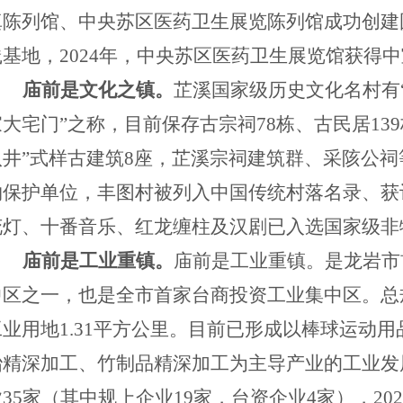
真陈列馆、中央苏区医药卫生展览陈列馆成功创建
践基地，
2024
年，中央苏区医药卫生展览馆获得中
庙前是文化之镇。
芷溪国家级历史文化名村有
家大宅门”之称，目前保存古宗祠
78
栋、古民居
139
八井”式样古建筑
8
座，芷溪宗祠建筑群、采陔公祠
物保护单位，丰图村被列入中国传统村落名录、获
花灯、十番音乐、红龙缠柱及汉剧已入选国家级非
庙前是工业重镇。
庙前是工业重镇。是龙岩市
中区之一，也是全市首家台商投资工业集中区。总
工业用地
1.31
平方公里。目前已形成以棒球运动用
冶精深加工、竹制品精深加工为主导产业的工业发
业35家（其中规上企业19家，台资企业4家），2