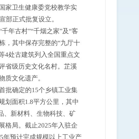
国家卫生健康委党校教学实
宣部正式批复设立。
“千年古村”“千烟之家”及“客
栋，其中保存完整的
“九厅十
等
4
处古建筑列入全国重点文
评省级历史文化名村。芷溪
物质文化遗产。
首批确定的
15
个乡镇工业集
规划面积
1.8
平方公里，其中
品、新材料、生物科技、矿
展格局。
截止
2025年入驻企
025年预计完成规模以上工业产