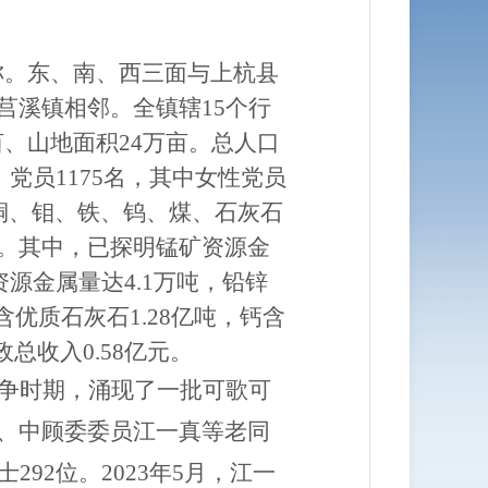
称。东、南、西三面与上杭县
莒溪镇相邻。全镇辖
15
个行
亩、山地面积
24
万亩。总人口
，党员
1175
名，其中女性党员
铜、钼、铁、钨、煤、石灰石
。其中，已探明锰矿资源金
资源金属量达
4.1
万吨，铅锌
含优质石灰石
1.28
亿吨，钙含
政总收入
0.58
亿元。
争时期，涌现了一批可歌可
、中顾委委员江一真等老同
士
292
位。
2023
年
5
月，江一