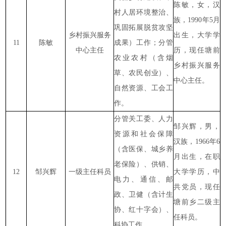
陈敏，女，汉
村人居环境整治、
族，1990年5月
巩固拓展脱贫攻坚
乡村振兴服务
出生，大学学
11
陈敏
成果）工作；分管
中心主任
历，现任塘前
农业农村（含烟
乡村振兴服务
草、农民创业）、
中心主任。
自然资源、工会工
作。
分管关工委、人力
邹兴辉，男，
资源和社会保障
汉族，1966年6
（含医保、城乡养
月出生，在职
老保险）、供销、
12
邹兴辉
一级主任科员
大学学历，中
电力、通信、邮
共党员，现任
政、卫健（含计生
塘前乡二级主
协、红十字会）、
任科员。
科协工作。