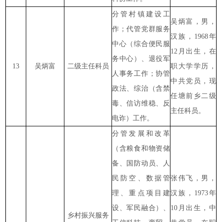
分管村镇建设工
吴炳富，男，
作；代管党群服务
汉族，1968年
中心（综合便民服
12月出生，在
务中心）、退役军
13
吴炳富
二级主任科员
职大学学历，
人事务工作；协管
中共党员，现
政法、综治（含禁
任塘前乡二级
毒、信访维稳、反
主任科员。
电诈）工作。
分管发展和改革
（含粮食和物资储
备、国防动员、人
民防空、数据管
张伟飞，男，
理、重点项目建
汉族，1973年
设、军民融合）、
10月出生，中
乡村振兴服务