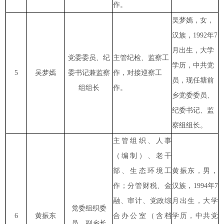
作。
吴梦嫣，女，
汉族，1992年7
月出生，大学
党委委员、纪
主管纪检、监察工
学历，中共党
5
吴梦嫣
委书记兼监察
作，对接巡察工
员，现任塘前
组组长
作。
乡党委委员、
纪委书记、监
察组组长。
主管组织、人事
（编制）、老干
部、生态环境工
黄振东，男，
作；分管财税、金
汉族，1994年7
融、审计、党政综
月出生，大学
党委组织委
6
黄振东
合办公室（含档
学历，中共党
员、副乡长