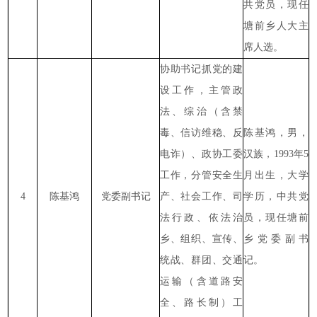
共党员，现任
塘前乡人大主
席人选。
协助书记抓党的建
设工作，主管政
法、综治（含禁
毒、信访维稳、反
陈基鸿，男，
电诈）、政协工委
汉族，1993年5
工作，分管安全生
月出生，大学
4
陈基鸿
党委副书记
产、社会工作、司
学历，中共党
法行政、依法治
员，现任塘前
乡、组织、宣传、
乡党委副书
统战、群团、交通
记。
运输（含道路安
全、路长制）工