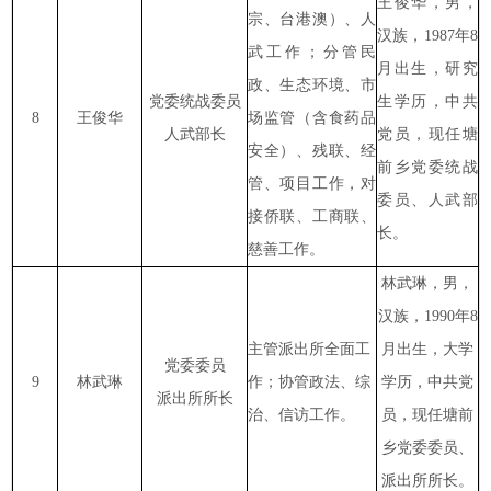
王俊华，男，
宗、台港澳）、人
汉族，1987年8
武工作；分管民
月出生，研究
政、生态环境、市
党委统战委员
生学历，中共
8
王俊华
场监管（含食药品
人武部长
党员，现任塘
安全）、残联、经
前乡党委统战
管、项目工作，对
委员、人武部
接侨联、工商联、
长。
慈善工作。
林武琳，男，
汉族，1990年8
主管派出所全面工
月出生，大学
党委委员
9
林武琳
作；协管政法、综
学历，中共党
派出所所长
治、信访工作。
员，现任塘前
乡党委委员、
派出所所长。