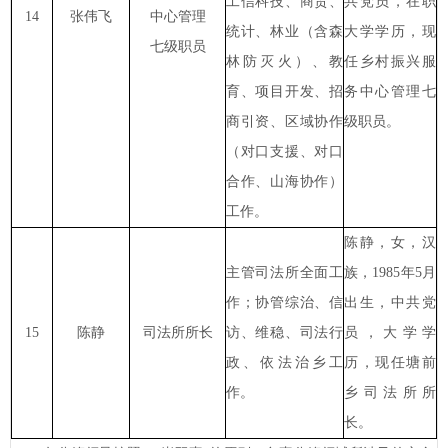
工信科技、商贸、
共党员，在职
14
张伟飞
中心管理
统计、林业（含森
大学学历，现
七级职员
林防灭火）、教
任乡村振兴服
育、项目开发、招
务中心管理七
商引资、区域协作
级职员。
（对口支援、对口
合作、山海协作）
工作。
陈静，女，汉
主管司法所全面工
族，1985年5月
作；协管综治、信
出生，中共党
15
陈静
司法所所长
访、维稳、司法行
员，大学学
政、依法治乡工
历，现任塘前
作。
乡司法所所
长。