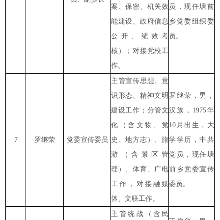
案、保密、机关效
员，现任塘前
能建设、政府信息
乡党委组织委
公开、绩效考
员。
核）；对接党校工
作。
主管宣传思想、意
识形态、精神文明
罗继荣，男，
建设工作；分管文
汉族，1975年
化（含文物、党
10月出生，大
7
罗继荣
党委宣传委员
史、地方志）、旅
学学历，中共
游（含景区管
党员，现任塘
理）、体育、广电
前乡党委宣传
工作，对接融媒
委员。
体、文联工作。
主管统战（含民