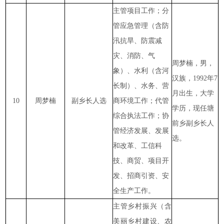
主管项目工作；分
管应急管理（含防
汛抗旱、防震减
灾、消防、气
周梦楠，男，
象）、水利（含河
汉族，1992年7
长制）、水务、营
月出生，大学
10
周梦楠
副乡长人选
商环境工作；代管
学历，现任塘
综合执法工作；协
前乡副乡长人
管经济发展、发展
选。
和改革、工信科
技、商贸、项目开
发、招商引资、安
全生产工作。
主管乡村振兴（含
美丽乡村建设、农