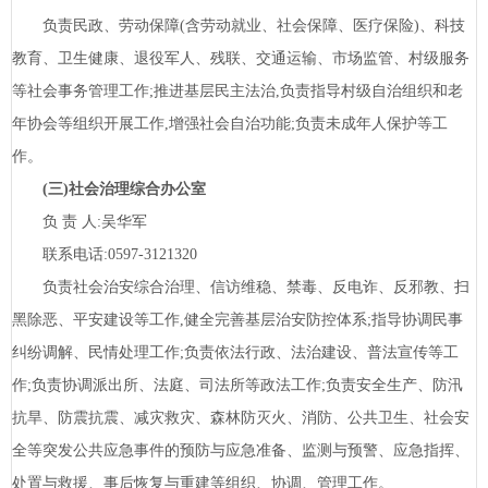
负责民政、劳动保障(含劳动就业、社会保障、医疗保险)、科技
教育、卫生健康、退役军人、残联、交通运输、市场监管、村级服务
等社会事务管理工作;推进基层民主法治,负责指导村级自治组织和老
年协会等组织开展工作,增强社会自治功能;负责未成年人保护等工
作。
(三)社会治理综合办公室
负
责
人:吴华军
联系电话:
0597-3121320
负责社会治安综合治理、信访维稳、禁毒、反电诈、反邪教、扫
黑除恶、平安建设等工作,健全完善基层治安防控体系;指导协调民事
纠纷调解、民情处理工作;负责依法行政、法治建设、普法宣传等工
作;负责协调派出所、法庭、司法所等政法工作;负责安全生产、防汛
抗旱、防震抗震、减灾救灾、森林防灭火、消防、公共卫生、社会安
全等突发公共应急事件的预防与应急准备、监测与预警、应急指挥、
处置与救援、事后恢复与重建等组织、协调、管理工作。