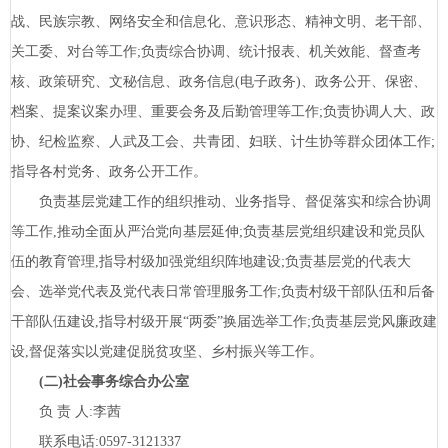
战、民族宗教、网络安全和信息化、意识形态、精神文明、老干部、
关工委、对台等工作;负责综合协调、统计报表、机关效能、督查考
核、政策研究、文秘信息、政务信息(电子政务)、政务公开、保密、
档案、提案议案办理、重要会务及后勤管理等工作;负责协调人大、政
协、纪检监察、人武及工会、共青团、妇联、计生协等群众团体工作;
指导各村党务、政务公开工作。
负责基层党建工作的组织推动、业务指导、督促落实和综合协调
等工作,推动全面从严治党向基层延伸;负责基层党组织建设和党员队
伍的教育管理,指导村级加强党组织阵地建设;负责基层党的代表大
会、选举党代表及党代表日常管理服务工作;负责村级干部队伍和后备
干部队伍建设,指导村级开展
“两委”换届选举工作;负责基层党风廉政建
设,督促落实以党建促脱贫攻坚、乡村振兴等工作。
(二)社会事务综合办公室
负
责
人:李茜
联系电话:
0597-3121337