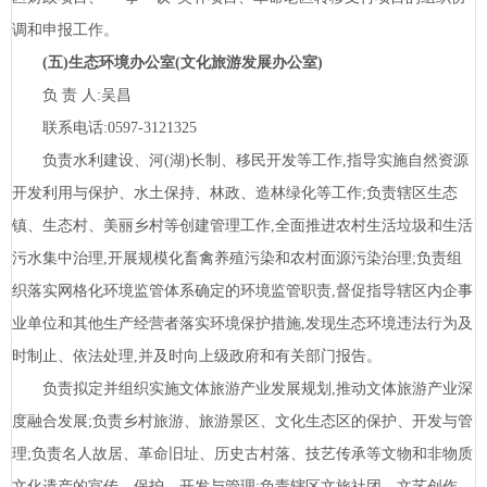
调和申报工作。
(五)生态环境办公室(文化旅游发展办公室)
负
责
人:吴昌
联系电话:
0597-3121325
负责水利建设、河(湖)长制、移民开发等工作,指导实施自然资源
开发利用与保护、水土保持、林政、造林绿化等工作;负责辖区生态
镇、生态村、美丽乡村等创建管理工作,全面推进农村生活垃圾和生活
污水集中治理,开展规模化畜禽养殖污染和农村面源污染治理;负责组
织落实网格化环境监管体系确定的环境监管职责,督促指导辖区内企事
业单位和其他生产经营者落实环境保护措施,发现生态环境违法行为及
时制止、依法处理,并及时向上级政府和有关部门报告。
负责拟定并组织实施文体旅游产业发展规划,推动文体旅游产业深
度融合发展;负责乡村旅游、旅游景区、文化生态区的保护、开发与管
理;负责名人故居、革命旧址、历史古村落、技艺传承等文物和非物质
文化遗产的宣传、保护、开发与管理;负责辖区文旅社团、文艺创作、