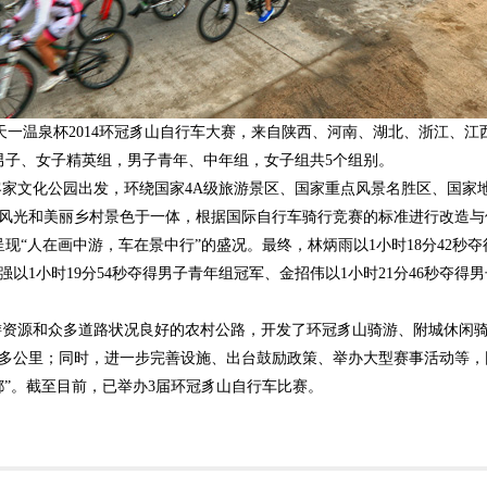
·天一温泉杯2014环冠豸山自行车大赛，来自陕西、河南、湖北、浙江、
分男子、女子精英组，男子青年、中年组，女子组共5个组别。
文化公园出发，环绕国家4A级旅游景区、国家重点风景名胜区、国家
风光和美丽乡村景色于一体，根据国际自行车骑行竞赛的标准进行改造与修
呈现“人在画中游，车在景中行”的盛况。最终，林炳雨以1小时18分42秒
强以1小时19分54秒夺得男子青年组冠军、金招伟以1小时21分46秒夺得男
源和众多道路状况良好的农村公路，开发了环冠豸山骑游、附城休闲骑
000多公里；同时，进一步完善设施、出台鼓励政策、举办大型赛事活动等
都”。截至目前，已举办3届环冠豸山自行车比赛。