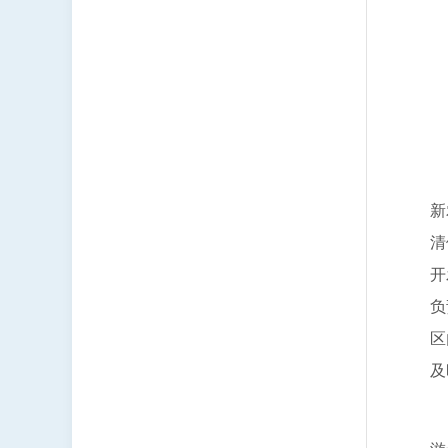
（
负
联
负
新
清
开
负
区
及
负