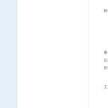
（
科
负
联
主
务
公
作
负
工
完