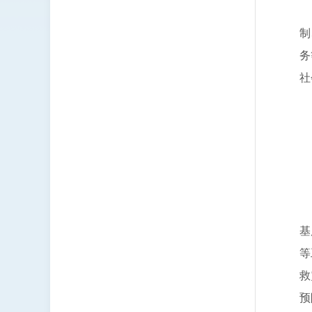
负
制
务
社
负
联
负
基
等
救
预