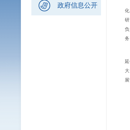
承
政府信息公开
化
研
负
务
负
延
大
展
负
联