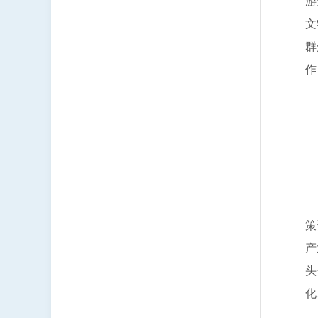
游
文
群
作
负
联
负
策
产
头
化