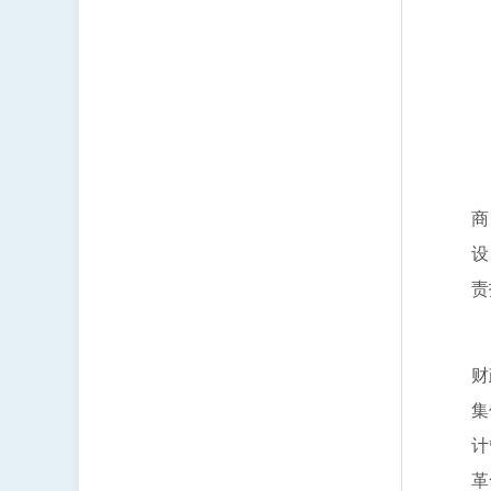
负
联
负
商
设
责
负
财
集
计
革