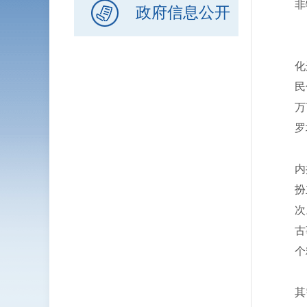
非
政府信息公开
云
化
民
万
罗
罗
内
扮
次
古
个
大
其