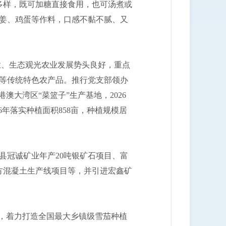
多样，既可加糖直接食用，也可汤煮或
姜、鸡蛋等作料，口感不黏不腻、又
业、生态观光农业发展势头良好，重点
等传统特色农产品。推行党支部领办
澳大湾区“菜篮子”生产基地，2026
6年落实种植面积858亩，种植规模居
冠诚矿业年产20吨银矿石项目、富
方混凝土生产线项目等，并引进宏鑫矿
，着力打造全国最大乡镇级雪茄种植