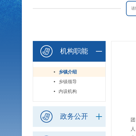
机构职能
乡镇介绍
乡镇领导
联
内设机构
办
连
政务公开
团
人