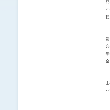
只
油
韧
全
发
合
年
全
花
山
业
大