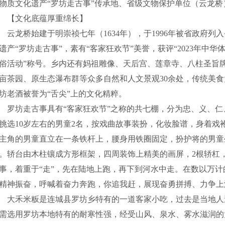
物质文化遗产“罗坊走古事”传承地、省级文物保护单位（云龙桥
【文化底蕴厚重绵长】
龙桥始建于明崇祯七年（1634年），于1996年被省政府列
遗产“罗坊走古事”，素有“客家狂欢节”美誉，获评“2023年中
俗活动”称号。乡内还有妈祖雕像、天后宫、莲章寺、八柱圣旨
亩茶园、原生态瀑布群等众多自然和人文景观30余处，传统美
坊老酒被誉为“舌尖”上的文化精粹。
坊走古事具有“客家狂欢节”之称的共七棚，分为忠、义、仁
挑选10岁左右的男童2名，按戏曲故事装扮，化妆脸谱，身着戏
主角的男童直立在一条铁杆上，腰身用铁圈固定，扮护将的男童
。轿台由木柱镶成方形框架，四周装饰上精美的画屏，2根轿杠，每
事，着重于“走”，先在陆地上跑，再下到河水中走。在数以万
精神振奋，呼喊着奋力奔跑，你追我赶，展现奋勇拼搏、力争上
禾米粄是连城县罗坊乡特有的一道客家小吃，过去是当地人
需选用罗坊本地特有的耐寒性强，经受山风、泉水、雾水滋润的