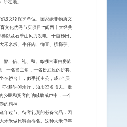
）所在地。
入省级文物保护单位。国家级非物质文
华体育文化优秀节庆项目”“闽西十大经典
牌楼以及石壁山风力发电、千亩梯田、
食大禾米粄、牛仔肉、御豆、槟榔芋、
、智、信、礼、和。每棚古事由房族
袍，一名扮主角，一名扮底座的护将。
坐在轿台上，似手托主公，成2个层
棚约400余斤，须用22名抬夫。走
计的乡民和宾客的呐喊助威声中，一个
游的精神。
逢年过节、待客礼宾的必备食品，因
大禾米做原料而得名。这种大米每年