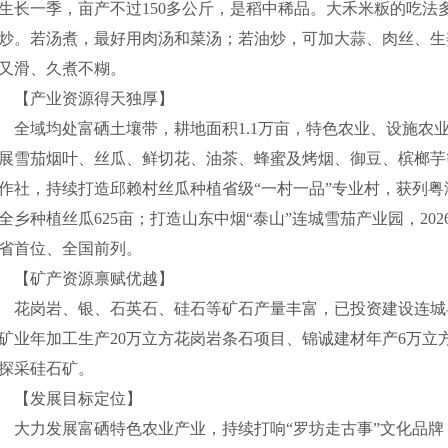
生长一季，亩产不过150多公斤，是稻中稀品。大禾米粄的吃法
炒。若汤煮，最好用肉汤和菜汤；若油炒，可加大蒜、肉丝、生
又滑、久煮不糊。
【产业资源得天独厚】
域均处富硒土壤带，耕地面积1.1万亩，特色农业、设施农
展雪茄烟叶、丝瓜、鲜切花、油茶、蜂蜜及烤烟、御豆、槟榔芋
作社，持续打造邱赖村丝瓜种植省级“一村一品”专业村，获列粤港
全乡种植丝瓜625亩；打造山东中烟“泰山”连城雪茄产业园，202
省首位、全国前列。
【矿产资源禀赋优越】
岗岩、银、石英石、硅石等矿石产量丰富，已投资建设连城县
矿业年加工生产20万立方花岗岩条石项目、锦诚建材年产6万立
探采硅石矿。
【发展目标定位】
力发展富硒特色农业产业，持续打响“罗坊走古事”文化品牌