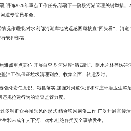
署,明确
2026年重点工作任务,部署下一阶段河湖管理关键举措。
体河道专管员参会。
开展情况作通报,对水利部河湖库地物遥感图斑核查“回头看”、
进行安排部署。
焦难点重点部位,开展自查,对河湖库
“清四乱”、阻水片林等妨碍
整治工作,保证垃圾清理到位、收集全面、转运及时。
长要强化责任意识、狠抓落实,加强对河道保洁和村庄环境卫生整
河违规抢建行为的巡查监管力度。
通过多种群众喜闻乐见的形式,结合移风易俗工作,广泛开展宣传
学生和未成年人下河、戏水,杜绝各类安全事故发生。