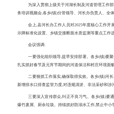
为深入贯彻上级关于河湖长制及河道管理工作部
务培训视频会,各乡(镇)分管领导、河长办负责人、全
会上,县河长办工作人员对
2025年度核心工作
示牌标准化设置、乡镇交接断面水质监测等重点工作
会议强调:
一要强化组织领导,提早安排部署。各乡(镇)要聚
扎实抓好春节及元宵节期间的河道保洁和村庄环境面貌
二要狠抓工作落实,确保取得实效。各乡(镇)河
新增排水口排查监管力度,对违规清淤、非法采砂和涉
三要深入宣传群众,纠正不良习气。各乡(镇)要
爆竹废屑、厨余垃圾。持续抓好防溺水工作,禁止中小