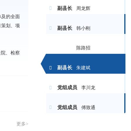
副县长
周龙辉
涉及的全面
目策划、项
副县长
韩小刚
陈路招
法院、检察
副县长
副县长
（女）
朱建斌
党组成员
李川龙
党组成员
傅致通
更多>