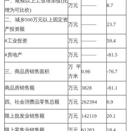
一、规模以上工业增加值(比
万元
———
8.7
增为可比价)
二、城乡500万元以上固定资
万元
———
23.7
产投资额
#工业投资
万元
———
59.4
#房地产
万元
———
-81.5
万平
三、商品房销售面积
0.96
-76.7
方米
商品房销售额
万元
3828
-81.1
四、社会消费品零售总额
万元
262394
6.9
限上批发业销售额
万元
142119
20.1
限上零售业销售额
万元
61283
18.4