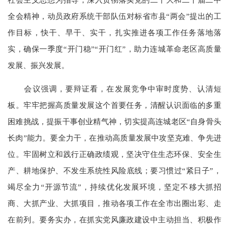
全会精神，动员政府系统干部队伍对标省市县“两会”提出的工
作目标，快干、早干、实干，扎实推进各项工作任务落地落
实，确保一季度“开门稳”“开门红”，助力连城革命老区高质量
发展、振兴发展。
会议强调，要辩证看，在发展竞争中审时度势、认清短
板。牢牢把握高质量发展这个首要任务，清醒认识面临的多重
困难挑战，提振干事创业精气神，切实提高连城老区“自身骨头
长肉”能力。要全力干，在推动高质量发展中攻坚克难、争先进
位。牢固树立和践行正确政绩观，坚决守住生态环保、安全生
产、耕地保护、不发生系统性风险底线；要习惯过“紧日子”，
竭尽全力“开源节流”，持续优化发展环境，坚定不移大抓招
商、大抓产业、大抓项目，推动各项工作在全市出圈出彩、走
在前列。要务实办，在抓实党风廉政建设中主动担当、积极作