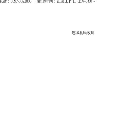
电话
：
0597-3322803
；受理
时间
：正常工作日
·
上午
8∶00～
连城县
民政
局