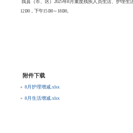
我县（
市、区）
2025
年8
月重度残疾
人员生活、护理生
12∶00，
下午
15
∶00
～
18
∶0
0。
2
附件下载
8月护理增减.xlsx
8月生活增减.xlsx