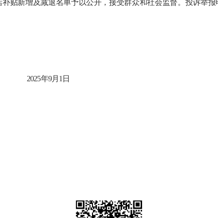
活补贴新增及减退
名单予
以公开
，接受群众
和社会监督
。投诉举报
0
25
年9
月1
日