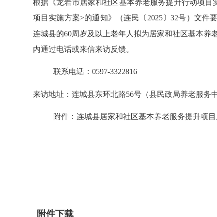
根据
《
龙岩市居家和社区基本养老服务提升行动项目
项目实施方案
>
的通知
》
（
连
民
〔
202
5
〕
32
号
）文件
连城县
的
60
周岁及以上老年人
拟为
居家和社区基本养
内通过电话或来信来访反馈。
联系电话：
0597-
3322816
来访地址：
连城县东环北路
56号（县
民政局养老
服务
附件：连城县居家和社区基本养老服务提升项目
附件下载