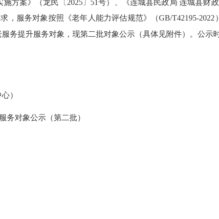
实施方案
》
（龙民〔
2025
〕
51
号）
、
《
连城县民政局
连城县财政
要求，服务对象按照
《老年人能力评估规范》（
GB/T42195-2022
老服务提升
服务对象，现第二批对象公示（具体见附件）。
公示
中心
）
服务对象公示（第二批）