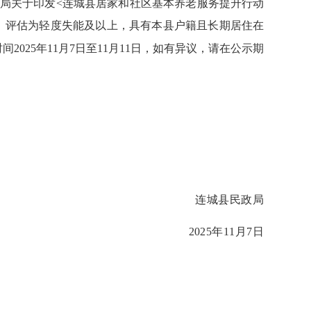
局
关于印发
<
连城县居家和社区基本养老服务提升行动
）评估为轻度失能及以上，具有本
县
户籍且长期居住在
时间
2025年
11
月
7
日至
11
月
11
日，如有异议，请在公示期
连城县民政局
2025年
11
月
7
日