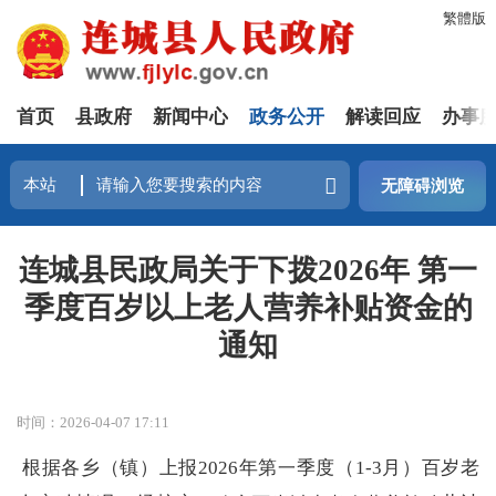
繁體版
首页
县政府
新闻中心
政务公开
解读回应
办事
无障碍浏览
连城县民政局关于下拨2026年 第一
季度百岁以上老人营养补贴资金的
通知
时间：2026-04-07 17:11
根据各乡（镇）上报
202
6
年第
季度（
1-3
月）百岁老
一