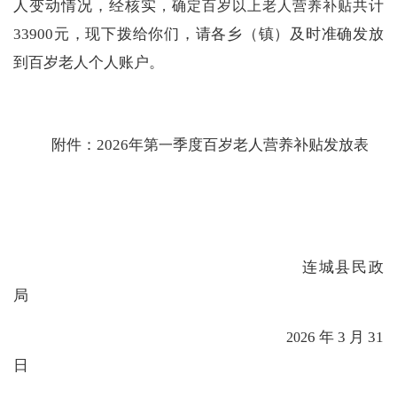
人变动情况，经核实
共计
，确定百岁以上老人营养补贴
33900
元，现下拨给你们，请各乡（镇）及时准确发放
到百岁老人个人账户。
附件：
202
6
年第
季度百岁老人营养补贴发放表
一
连城县民政
局
6
年
3
月
31
202
日