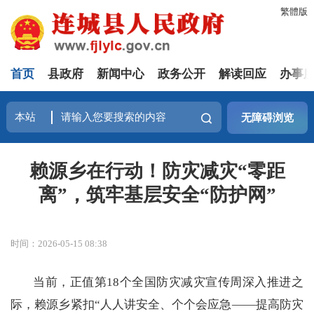
繁體版
首页
县政府
新闻中心
政务公开
解读回应
办事
无障碍浏览
赖源乡在行动！防灾减灾“零距
离”，筑牢基层安全“防护网”
时间：2026-05-15 08:38
当前，正值第
18个全国防灾减灾宣传周深入推进之
际，赖源乡紧扣“人人讲安全、个个会应急——提高防灾