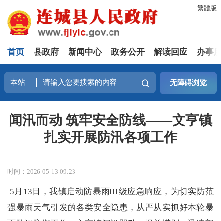
繁體版
首页
县政府
新闻中心
政务公开
解读回应
办事
无障碍浏览
闻汛而动 筑牢安全防线——文亨镇
扎实开展防汛各项工作
时间：2026-05-13 09:23
5月13日，我镇启动防暴雨III级应急响应，为切实防范
强暴雨天气引发的各类安全隐患，从严从实抓好本轮暴