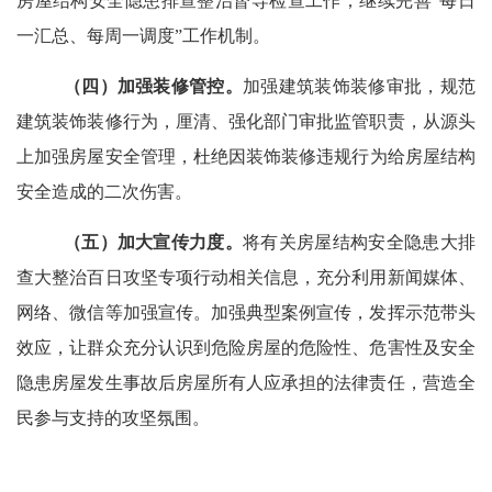
房屋结构安全隐患排查整治督导检查工作
；
继续完善“每日
一汇总、每周一调度”工作机制。
（
四
）加强装修管控。
加强建筑装饰装修审批，规范
建筑装饰装修行为，厘清、强化部门审批监管职责，从源头
上加强房屋安全管理，杜绝
因装饰
装修
违规行为
给房屋结构
安全造成的二次伤害。
（
五
）加大宣传力度。
将有关房屋结构安全隐患大排
查大整治百日攻坚专项行动相关信息，充分利用新闻媒体、
网络、微信等加强宣传。加强典型案例宣传，发挥示范带头
效应，让群众充分认识到危险房屋的危险性、危害性及
安全
隐患房屋发生事故后
房屋所有人应承担的法律责任，营造
全
民参与支持的攻坚
氛围
。