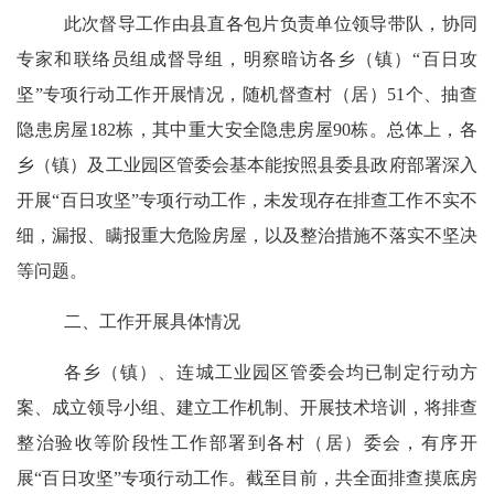
此次督导工作由县直各包片负责单位领导带队，
协同
专家
和联络员
组成督导组，
明察暗访各乡（镇）“百日攻
坚”专项行动工作开展情况，
随机督查村（居）
51
个、抽查
隐患房屋
182
栋，其中
重大安全隐患房屋90栋。总体上，各
乡（镇）及工业园区管委会基本能按照县委县政府部署深入
开展“百日攻坚”专项行动工作，
未发现
存在排查工作不实不
细，漏报、瞒报重大危险房屋，以及整治措施不落实不坚决
等问题
。
二、工作开展
具体
情况
各乡（镇）、连城工业园区管委会均已制定行动方
案、成立领导小组、建立工作机制、开展技术培训，将排查
整治验收等阶段性工作部署到各村（居）委会，有序开
展“百日攻坚”专项行动工作。截至目前，
共全面排查摸底房