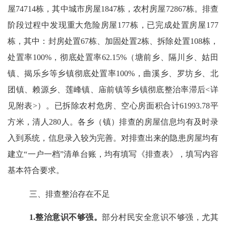
屋74714栋，其中城市房屋1847栋，农村房屋72867栋。排查
阶段过程中发现重大危险房屋177栋，已完成处置房屋177
栋，其中：封房处置67栋、加固处置2栋、拆除处置108栋，
处置率100%，彻底处置率62.15%（
塘前乡、隔川乡、姑田
镇、揭乐乡等乡镇彻底处置率
100%
，曲溪乡、罗坊乡、北
团镇、赖源乡、莲峰镇、庙前镇等乡镇彻底整治率滞后<详
见附表>
）
。已拆除农村危房、空心房面积合计
61993.78
平
方米，清人
280
人。
各乡（镇）排查的房屋信息均有及时录
入到系统，信息录入较为完善。对排查出来的隐患房屋均有
建立“一户一档”清单台账，均有填写《排查表》，填写内容
基本符合要求。
三、排查整治存在不足
1
.
整治意识不
够
强。
部分
村民安全意识不够强，尤其