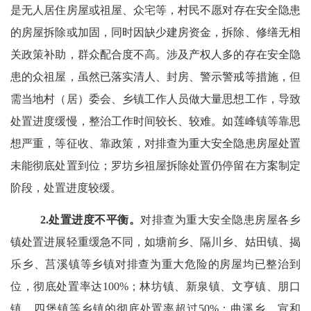
是
无人居住房屋或祖屋、众宅等，村民不愿对存在安全隐患
的房屋拆除或加固，
同时因缺少建房资金，拆除、修缮无相
关政策补助，
群众配合度不高。涉及产权人多的存在安全隐
患的众祖屋，虽然已落实清人、封房、警示警戒等措施，但
需当地村（居）委会、乡镇工作人员做大量思想工作，
导致
处置进度缓慢，
整治工作时间较长、较难。
如莲峰镇等靠思
想严重，等征收、靠政策，对排查为重大安全隐患房屋处置
未能彻底处置到位；罗坊乡祖屋拆除处置仍停留在方案制定
阶段，处置进度较缓。
2.
处置进度不平衡。
对排查为重大安全隐患房屋各乡
镇处置进展轻重缓急不同，
如塘前乡、隔川乡、姑田镇、揭
乐乡、莒溪镇等乡镇对排查为重大危险的房屋均已整治到
位，彻底处置率达
100%
；林坊镇、新泉镇、文亨镇、朋口
镇、四堡镇等乡镇的
彻底处置率
超过
50%
；曲溪乡、宣和