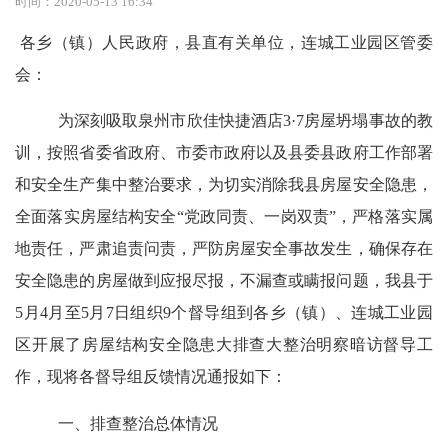
时间：2020-05-13 16:34
各乡（镇）人民政府，县直
有关
单位，
连城工业园区管委
会
：
为
深刻吸取泉州市欣佳快捷酒店3·7房屋坍塌事故的教
训，按照省委省政府、市委市政府以及县委县政府工作部署
和安全生产集中整治要求，为切实消除我县房屋安全隐患，
全面落实房屋结构安全“党政同责、一岗双责”，严格落实属
地责任，严肃追责问责，严防房屋安全事故发生，确保存在
安全隐患的房屋做到应报尽报，不漏查或瞒报问题，
我县
于
5月4月至5月7日组织9个督导组
到
各
乡
（
镇
）、
连城工业园
区
开展
了
房屋结构安全隐患大排查大整治明察暗访督导工
作，
现将各督导组反馈
情况通报如下：
一、
排查整治
总体情况