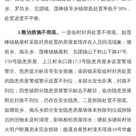
乡、罗坊乡、北团镇、莲峰镇等乡镇
彻底处置率低于
50%
，
处置进度不平衡。
3.整治措施不彻底。
一是临时封房处置不彻底。
如莲
峰镇杨屋村采取封房处置的房屋发现存在人员回流现象；塘
前乡、揭乐乡、莲峰镇杨屋村、北团镇山下村山下路47号、
159号隐患房屋、上江村水口路17-3号隐患房屋未设置警戒
警示、危房提示标语等安全措施；庙前镇
采取临时封房处置
的隐患房屋警戒警示设置不到位，未留出安全距离，封路不
到位；四堡镇部分隐患房屋警示标志不醒目，临街隐患房屋
附近封路不到位，仍存在安全隐患。二是拆除处置不彻底。
如塘前乡、揭乐乡
部分安全隐患房屋墙体未拆除到位或拆除
后的旧物未及时清理，影响相邻房屋排水；塘前乡塘前村张
火明户附属房未完全拆除；曲溪乡黄胜村潼关瑶路10号华鑫