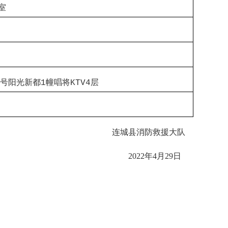
室
号阳光新都
幢唱将
层
1
KTV4
连城县消防救援大队
2022年4月29日