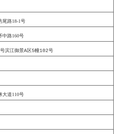
坊尾路
18-1
号
环中路
160
号
号滨江御景
区
幢
号
A
5
102
林大道
110
号