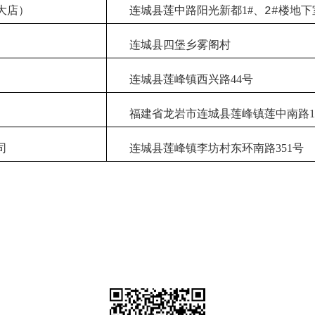
大店）
连城县莲中路阳光新都
1#
、
楼地下
2#
连城县四堡乡雾阁村
连城县莲峰镇西兴路
44
号
福建省龙岩市连城县莲峰镇莲中南路
1
司
连城县莲峰镇李坊村东环南路
351
号