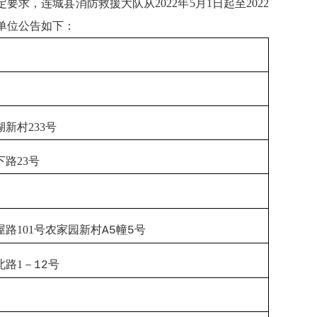
连城县消防救援大队从2022年5月1日起至2022
单位公告如下：
湖新村
233
号
下路
23
号
屋路
101
号农家园新村
幢
号
A5
5
北路
1
－
号
12