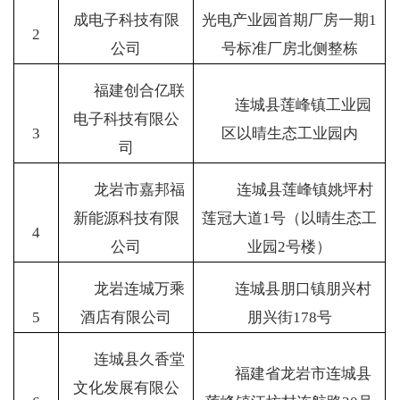
成电子科技有限
光电产业园首期厂房一期1
2
公司
号标准厂房北侧整栋
福建创合亿联
连城县莲峰镇工业园
电子科技有限公
3
区以晴生态工业园内
司
龙岩市嘉邦福
连城县莲峰镇姚坪村
新能源科技有限
莲冠大道1号（以晴生态工
4
公司
业园2号楼）
龙岩连城万乘
连城县朋口镇朋兴村
5
酒店有限公司
朋兴街
178
号
连城县久香堂
福建省龙岩市连城县
文化发展有限公