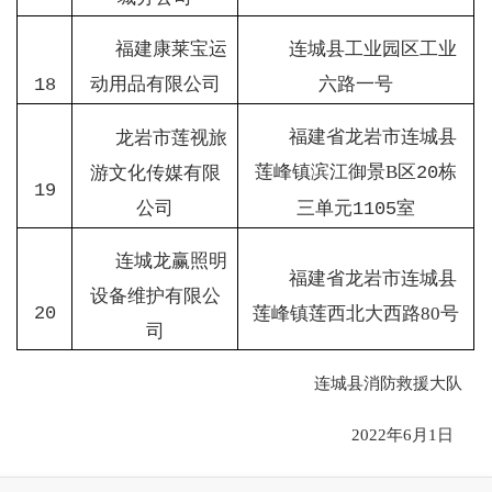
福建康莱宝运
连城县工业园区工业
动用品有限公司
六路一号
18
福建省龙岩市连城县
龙岩市莲视旅
莲峰镇滨江御景
B
区
栋
游文化传媒有限
20
19
公司
三单元
室
1105
连城龙赢照明
福建省龙岩市连城县
设备维护有限公
20
莲峰镇莲西北大西路
80
号
司
连城县消防救援大队
2022年6月1日