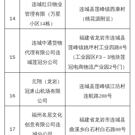
连城红日物业
连城县莲峰镇西康村
管理有限（万星
14
（桃花源附近）
小区
14
栋）
福建省龙岩市连城县
连城中通货物
莲峰镇姚坪村工业四路
8
号
代理有限公司连
（工业园区
－
地块莲
15
F3
3
城莲冠分公司
冠电商物流产业园
号门）
2
元翔（龙岩）
连城县莲峰镇江坊村
冠豸山机场有限
16
连航路
288
号
公司
福州名居文化
福建省龙岩市连城县
创意有限公司连
17
曲溪乡白石村白石路
88
号
城分公司