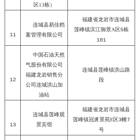
区
13
栋）
福建省龙岩市连城县
连城县易佳档
莲峰镇滨江御景
A
区
栋
5
11
案管理有限公司
101
中国石油天然
气股份有限公司
连城县莲峰镇洪山路
福建龙岩销售分
12
段
公司连城洪山加
油站
福建省龙岩市连城县
连城县莲峰观
莲峰镇冠豸景苑
E
区
幢
3
7
景宾馆
13
号