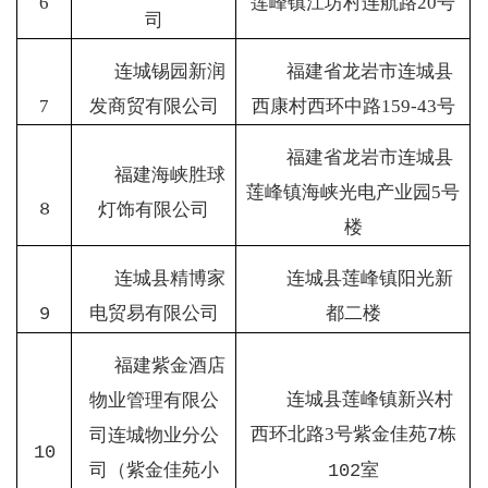
6
莲峰镇江坊村连航路
20
号
司
连城锡园新润
福建省龙岩市连城县
7
发商贸有限公司
西康村西环中路
159-43
号
福建省龙岩市连城县
福建海峡胜球
莲峰镇海峡光电产业园
5
号
8
灯饰有限公司
楼
连城县精博家
连城县莲峰镇阳光新
电贸易有限公司
都二楼
9
福建紫金酒店
连城县莲峰镇新兴村
物业管理有限公
西环北路
3
号紫金佳苑
栋
司连城物业分公
7
10
司（紫金佳苑小
室
102