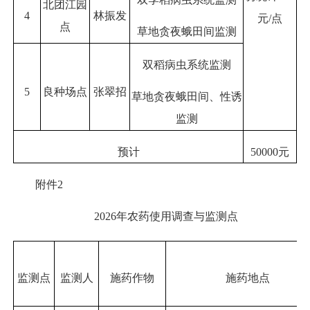
北团江园
4
林振发
元/点
点
草地贪夜蛾田间监测
双稻病虫系统监测
5
良种场点
张翠招
草地贪夜蛾田间、性诱
监测
预计
50000元
附件2
2026年农药使用调查与监测点
监测点
监测人
施药作物
施药地点