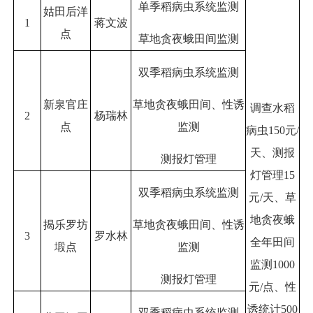
单季稻病虫系统监测
姑田后洋
1
蒋文波
点
草地贪夜蛾田间监测
双季稻病虫系统监测
新泉官庄
草地贪夜蛾田间、性诱
调查水稻
2
杨瑞林
点
监测
病虫150元/
天、测报
测报灯管理
灯管理15
双季稻病虫系统监测
元/天、草
地贪夜蛾
揭乐罗坊
草地贪夜蛾田间、性诱
3
罗水林
全年田间
塅点
监测
监测1000
测报灯管理
元/点、性
诱统计500
双季稻病虫系统监测