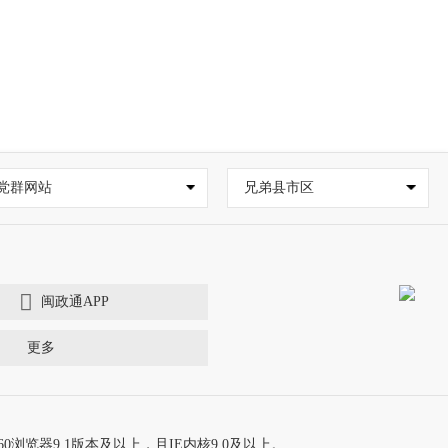
党群网站
兄弟县市区
闽政通APP
更多
60浏览器9.1版本及以上，且IE内核9.0及以上。