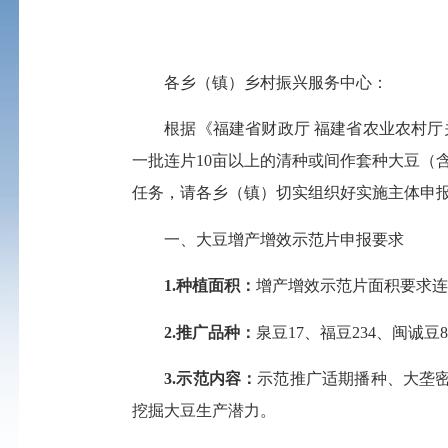
各乡（镇）乡村振兴服务中心：
根据《福建省财政厅 福建省农业农村厅关于下
一批连片10亩以上的清种或间作套种大豆（
任务，请各乡（镇）切实组织好实施主体申
一、大豆增产增效示范片申报要求
1.
种植
面积：
增产增效示范片面积要求连
2.
推广品种
：
泉豆17、福豆234、闽诚
3.示范内容：
示范推广适期播种、大垄
挖掘大豆生产潜力。