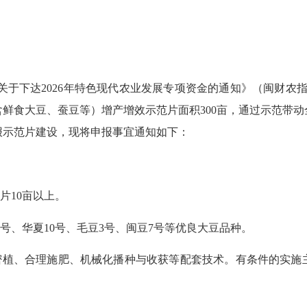
达2026年特色现代农业发展专项资金的通知》（闽财农指〔2
含鲜食大豆、蚕豆等）增产增效示范片面积300亩，通过示范带
报示范片建设，现将申报事宜通知如下：
片10亩以上。
豆8号、华夏10号、毛豆3号、闽豆7号等优良大豆品种。
密植、合理施肥、机械化播种与收获等配套技术。有条件的实施主