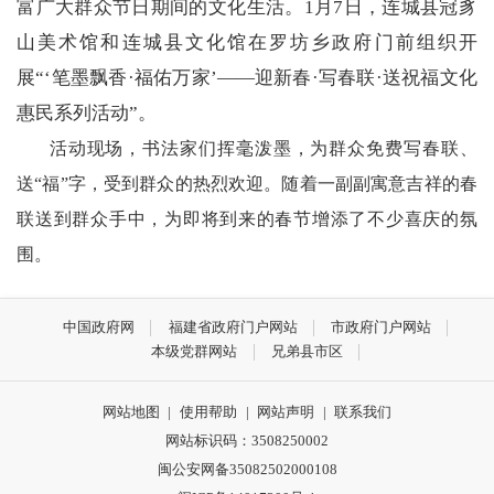
富广大群众节日期间的文化生活。1月7日，连城县冠豸
山美术馆和连城县文化馆在罗坊乡政府门前组织开
展“‘笔墨飘香·福佑万家’——迎新春·写春联·送祝福文化
惠民系列活动”。
活动现场，书法家们挥毫泼墨，为群众免费写春联、
送“福”字，受到群众的热烈欢迎。随着一副副寓意吉祥的春
联送到群众手中，为即将到来的春节增添了不少喜庆的氛
围。
中国政府网
福建省政府门户网站
市政府门户网站
本级党群网站
兄弟县市区
网站地图
|
使用帮助
|
网站声明
|
联系我们
网站标识码：3508250002
闽公安网备35082502000108