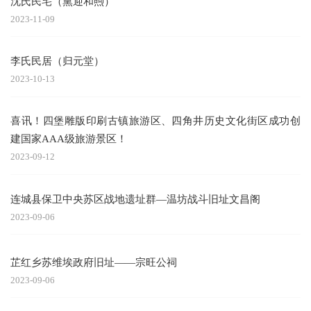
沈氏民宅（熏迎和煦）
2023-11-09
李氏民居（归元堂）
2023-10-13
喜讯！四堡雕版印刷古镇旅游区、四角井历史文化街区成功创
建国家AAA级旅游景区！
2023-09-12
连城县保卫中央苏区战地遗址群—温坊战斗旧址文昌阁
2023-09-06
芷红乡苏维埃政府旧址——宗旺公祠
2023-09-06