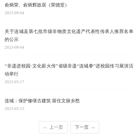
俞炳荣、俞炳辉故居（荣德堂）
2023-09-04
关于连城县第七批市级非物质文化遗产代表性传承人推荐名单
的公示
2023-09-04
“非遗进校园·文化薪火传”省级非遗“连城拳”进校园传习展演活
动举行
2023-05-17
连城：保护修缮古建筑 留住文脉乡愁
2023-05-13
上一页
下一页
<<
>>