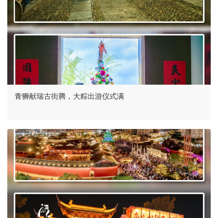
青狮献瑞古街腾，大粽出游仪式满