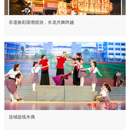
非遗焕彩国潮巡游，长龙共舞跨越
连城提线木偶