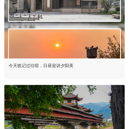
今天犹记过往喧，日昼迎讶夕阳美