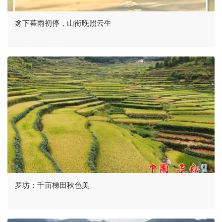
豸下暮雨初停，山衔晚照云生
罗坊：千亩梯田秋色美