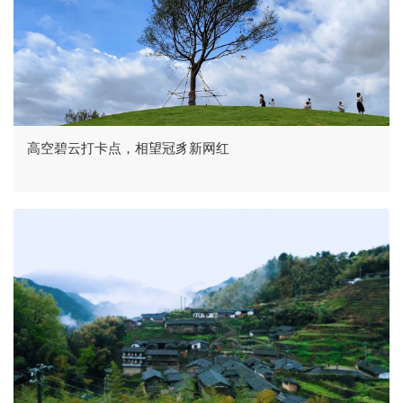
高空碧云打卡点，相望冠豸新网红