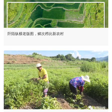
阡陌纵横老版图，鳞次栉比新农村