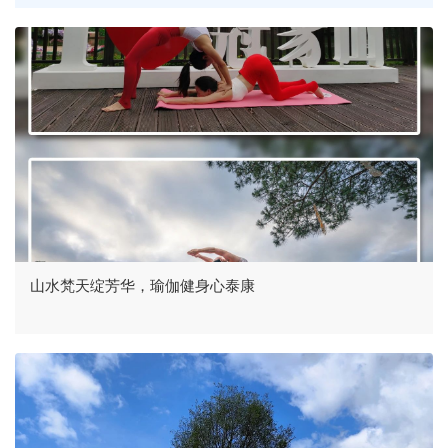
山水梵天绽芳华，瑜伽健身心泰康