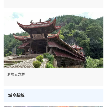
罗坊云龙桥
城乡新貌