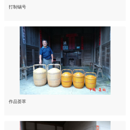
打制锡号
作品荟萃