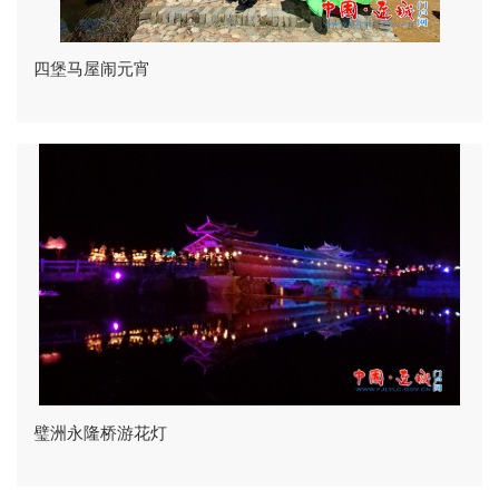
四堡马屋闹元宵
璧洲永隆桥游花灯