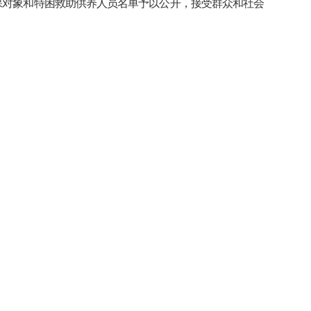
保对象和
特困救助供养人员
名单予
以公开
，接受群众
和社会