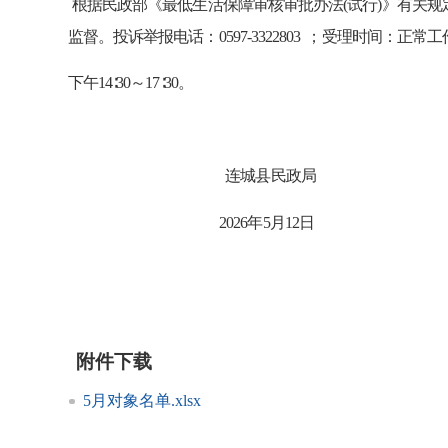
根据民政
部
《最低生活保障审核审批办法
(试行)》有关规
监督
。投诉举报电话
：
0597-3322803
；受理
时间：正常工
下午
14
∶
3
0～
17
∶
3
0。
连城县
民政
局
20
26
年
5
月
12
日
附件下载
5月对象名单.xlsx