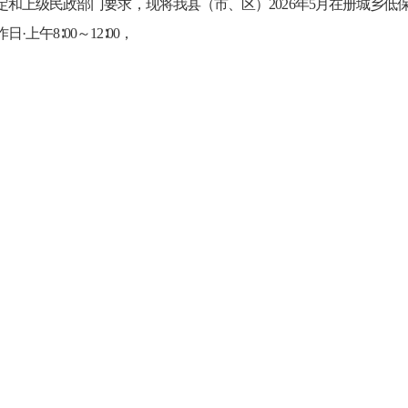
定和上
级民政部门要求
，现将我县（
市、区）
2026
年
5
月在册城乡低
作日
·
上午
8∶00～12∶00，