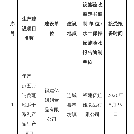
设施
验收
鉴定书
编
生产建
/
序
建设单
建设
制单位
接受报
设项目
号
位
地点
水土保持
备时间
名称
设施
验收
报告
编制
单位
年产一
点五万
福建亿
2026
年
吨倒蒸
连城
福建亿姐
姐姐食
1
5
月
25
地瓜干
县林
姐食品有
品有限
日
系列产
坊镇
限公司
公司
生产
品
项目