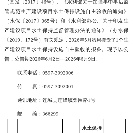
（国发〔
2017
〕
46
号）、《水利部关于加强事中事后监
管规范生产建设项目水土保持设施自主验收的通知》
（水保〔
2017
〕
365
号）和《水利部办公厅关于印发生
产建设项目水土保持监督管理办法的通知》（办水保
〔
2019
〕
172
号）有关规定，
202
6
5
1
个生
年
月我局接受了
产建设项目水土保持设施自主验收的报备。现予以公
告，公告期
202
6
6
2
日
—
202
6
6
9
年
月
年
月
日。
联系电话：
0597-
3092006
传 真：
0597-3092001
通讯地址：连城县莲峰镇栗园路
1
号
邮 编：
366299
水土保持