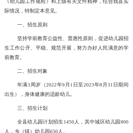
《幼儿园工作规程》和上级有关文件精神，结合我县实
际情况，特制定本意见。
一、招生原则
坚持学前教育公益性、普惠性原则，促进幼儿园招
生工作公开、平稳、规范开展，努力办好人民满意的学
前教育。
二、招生对象
年满
3
周岁（
2022
年
9
月
1
日至
2023
年
8
月
31
日期间
出生），身体健康的适龄幼儿。
三、招生计划
全县幼儿园计划招生
1450
人，其中城区幼儿园
800
人，乡（镇）幼儿园
650
人。