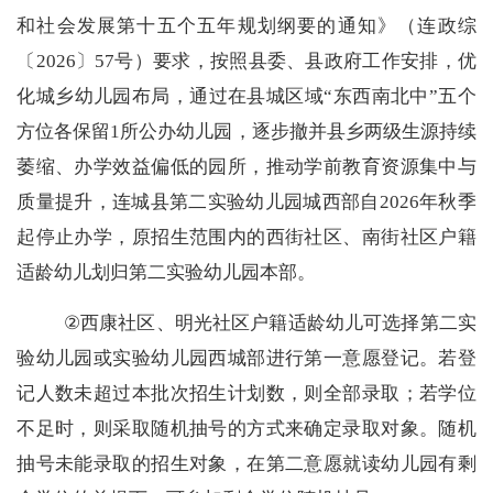
和社会发展第十五个五年规划纲要的通知》（连政综
〔
2026
〕
57
号）要求，按照县委、县政府工作安排，优
化城乡幼儿园布局，通过在县城区域
“
东西南北中
”
五个
方位各保留
1
所公办幼儿园，逐步撤并县乡两级生源持续
萎缩、办学效益偏低的园所，推动学前教育资源集中与
质量提升，连城县第二实验幼儿园城西部自
2026
年秋季
起停止办学，原招生范围内的西街社区、南街社区户籍
适龄幼儿划归第二实验幼儿园本部。
②
西康社区、明光社区户籍适龄幼儿可选择第二实
验幼儿园或实验幼儿园西城部进行第一意愿登记。若登
记人数未超过本批次招生计划数，则全部录取；若学位
不足时，则采取随机抽号的方式来确定录取对象。随机
抽号未能录取的招生对象，在第二意愿就读幼儿园有剩