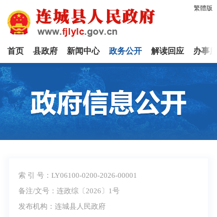
繁體版
首页
县政府
新闻中心
政务公开
解读回应
办事
索 引 号：LY06100-0200-2026-00001
备注/文号：连政综〔2026〕1号
发布机构：连城县人民政府