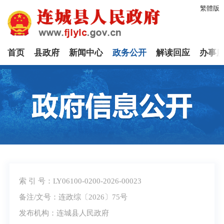
繁體版
首页
县政府
新闻中心
政务公开
解读回应
办事
索 引 号：LY06100-0200-2026-00023
备注/文号：连政综〔2026〕75号
发布机构：连城县人民政府