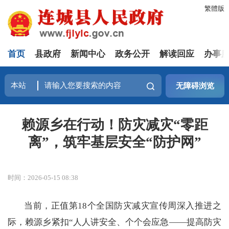
繁體版
首页
县政府
新闻中心
政务公开
解读回应
办事
无障碍浏览
赖源乡在行动！防灾减灾“零距
离”，筑牢基层安全“防护网”
时间：2026-05-15 08:38
当前，正值第
18个全国防灾减灾宣传周深入推进之
际，赖源乡紧扣“人人讲安全、个个会应急——提高防灾