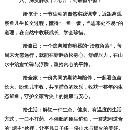
六、
深度解读｜7元/斤，到底值不值？
给孩子：一节生动的自然实践课堂，近距离观
察鱼儿生长全过程，懂得“一鱼一饭，当思来处不易”的
道理，在自然中收获成长、学会珍惜。
给自己：一个逃离城市喧嚣的“治愈角落”，每
周末无需远行，就能在塘畔放松身心、舒缓压力，在山
水中治愈忙碌与浮躁，重拾内心的平静。
给全家：一份共同的期待与陪伴，一起看鱼苗
长大、盼鱼儿丰收，共享捕鱼的欢乐，收获一整年的生
态鲜鱼，守护全家舌尖上的健康与安心。
给生活：解锁一种生态、健康、有温度的生活
方式，一口不打药、不催肥的原生鲜鱼，一群志同道合
的“塘主”伙伴，让平凡日子多一份山水与烟火的美好。