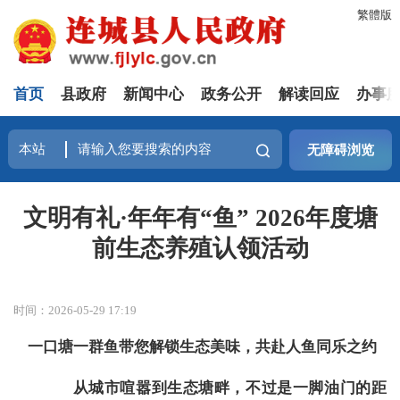
繁體版
首页
县政府
新闻中心
政务公开
解读回应
办事
无障碍浏览
文明有礼·年年有“鱼” 2026年度塘
前生态养殖认领活动
时间：2026-05-29 17:19
一口塘一群鱼带您解锁生态美味，共赴人鱼同乐之约
从城市喧嚣到生态塘畔，不过是一脚油门的距