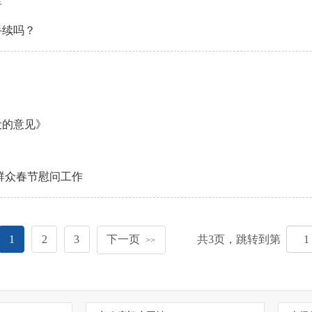
告
手续吗？
设的意见》
群众春节慰问工作
1
2
3
下一页
共
3
页，跳转到第
>>