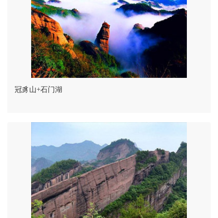
冠豸山+石门湖