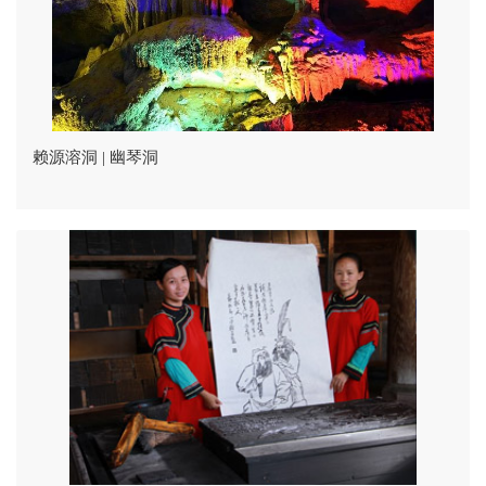
赖源溶洞 | 幽琴洞