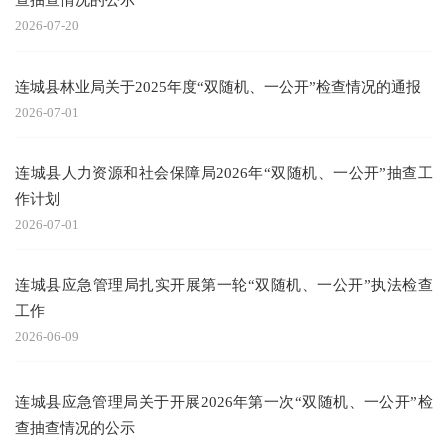
2026-07-20
连城县林业局关于2025年度“双随机、一公开”检查情况的通报
2026-07-01
连城县人力资源和社会保障局2026年“双随机、一公开”抽查工
作计划
2026-07-01
连城县应急管理局扎实开展第一轮“双随机、一公开”执法检查
工作
2026-06-09
连城县应急管理局关于开展2026年第一次“双随机、一公开”检
查抽查情况的公示