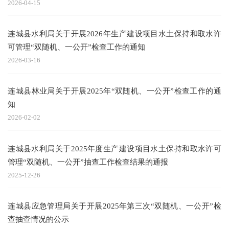
2026-04-15
连城县水利局关于开展2026年生产建设项目水土保持和取水许
可管理“双随机、一公开”检查工作的通知
2026-03-16
连城县林业局关于开展2025年“双随机、一公开”检查工作的通
知
2026-02-02
连城县水利局关于2025年度生产建设项目水土保持和取水许可
管理“双随机、一公开”抽查工作检查结果的通报
2025-12-26
连城县应急管理局关于开展2025年第三次“双随机、一公开”检
查抽查情况的公示