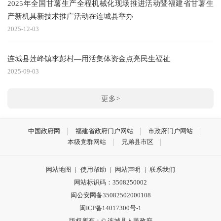
2025年全国甘薯生产全程机械化现场推进活动暨福建省甘薯生
产新机具新技术推广活动在连城县举办
2025-12-03
连城县莲峰镇李彭村—用活集体资金点亮民生福祉
2025-09-03
更多>
中国政府网
福建省政府门户网站
市政府门户网站
本级党群网站
兄弟县市区
网站地图
|
使用帮助
|
网站声明
|
联系我们
网站标识码：3508250002
闽公安网备35082502000108
闽ICP备14017300号-1
版权所有：© 连城县人民政府