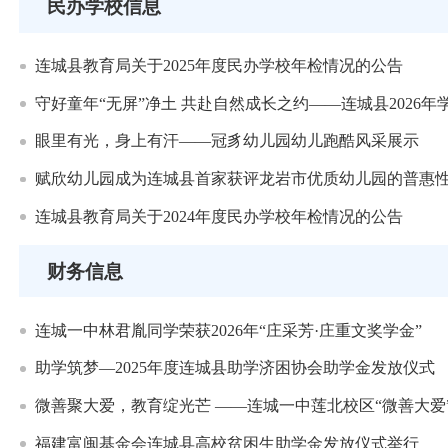
民办学校信息
连城县教育局关于2025年度民办学校年检情况的公告
守好童年“无屏”净土 共赴自然成长之约——连城县2026
眼里有光，身上有汗——冠豸幼儿园幼儿跑酷风采展示
赋欣幼儿园成为连城县首家获评龙岩市优质幼儿园的普惠
连城县教育局关于2024年度民办学校年检情况的公告
财务信息
连城一中林君胤同学荣获2026年“庄采芳·庄重文奖学金”
助学筑梦—2025年度连城县助学济困协会助学金发放仪式
微善聚大爱，教育绽光芒 ——连城一中莲北校区“微善大爱
福建富闽基金会连城县高校贫困生助学金发放仪式举行